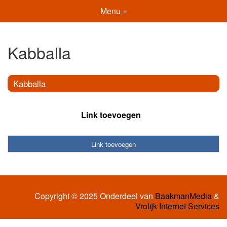
Menu +
Kabballa
Kabballa
Link toevoegen
Link toevoegen
Copyright © 2025 Onderdeel van
BaakmanMedia
&
Vrolijk Internet Services